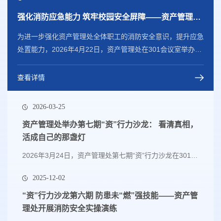
强化消防应急能力 筑牢校园安全屏障——资产管理处举办第八期“资”行力沙龙
为进一步强化资产管理处全体职工的消防安全意识，提升应急
处置能力，2026年4月22日，资产管理处在301会议室举办第
八期“资”行力沙龙。活动邀请了消防讲师万耀南开展消防安全
专题知识讲座，资产管理处全体职工参加。讲座现场，万耀南
查看详情
老师结合校园及办公区域消防安全和典型火灾案例，剖析了违
规操作、设备老化等常见火灾隐患的危害与排查要点，明确应
2026-03-25
急处置原则。同时，现场实操演示了干粉、水基灭火器以及防
资产管理处举办第七期“资”行力沙龙： 看清真相，
烟面罩等消防设备的操作规范及逃生技巧，...
活成自己的那盏灯
2026年3月24日，资产管理处第七期“资”行力沙龙在301会议室举办。资产管理处处长万凡以“看清真相，活成自己的那盏灯”为主题，分享个人思想感悟，传递清醒自洽的成长、工作与生活态度。沙龙从“我们为什么不快乐”切入，指出现代人焦虑的深层根源是人类基因进化滞后于文明发展，“内稳态”机制导致快乐短暂、痛苦持久。针对破局之道，分享中提出了 “认知飞轮” 模型，强调通过“学习、实践、思考、复盘”循环实现认知升级；倡导不断学习、...
2025-12-02
“资”行力沙龙第六期 防患未“燃”强技能——资产管
理处开展消防安全实操演练