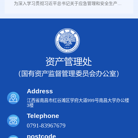
为深入学习贯彻习近平总书记关于应急管理和安全生产的重要论述及消防工作重要指示批示精神，近日，资产管理处组织全处职工开展消防演练活动，有效提升了全员消防安全意识和自防自救能力。在校保卫处的大力支持和指导下，此次学习演练活动有序开展。现场结合典型火灾案例，系统讲解多种常用消防设施器材知识及自救办法。通过灭火器“一提、二拔、三握、四压”使用口诀，帮助快速掌握理论基础。实操环节中，职工们在专家指导下踊跃参与，...
Address
江西省南昌市红谷滩区学府大道999号南昌大学办公楼
3楼
Telephone
0791-83967679
postcode