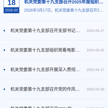
18
机关党委第十九支部召开2025年度组织生活会
2026-03
2026年3月17日，机关党委第十九支部召开2025年度组织生活会。会议由党支部书记、处长万凡主持，支部全体党员参加会议。会议首先组织专题学习。全体党员深入学习《习近平关于树立和践行正确政绩观论述摘编》和《习近平总书记地方工作期间坚持正确政绩观生动实践》，进一步深刻领会树立和践行正确政绩观的核心要义与精神实质，切实增强了树立和践行正确政绩观的思想自觉、政治自觉、行动自觉。随后，会议严肃开展批评与自我批评。全体党员坚持问题导向，...
机关党委第十九支部召开支部书记讲党课暨党员基本培训交流研讨会
2025-06-27
机关党委第十九支部组织观看电影《后池新愚公》
2025-05-02
机关党委第十九支部开展深入贯彻中央八项规定精神学习教育
2025-04-17
机关党委第十九支部召开党的作风建设专题学习会
2025-04-09