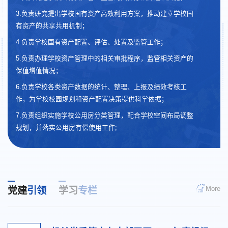
3.负责研究提出学校国有资产高效利用方案，推动建立学校国
有资产的共享共用机制；
4.负责学校国有资产配置、评估、处置及监管工作；
5.负责办理学校资产管理中的相关审批程序，监管相关资产的
保值增值情况；
6.负责学校各类资产数据的统计、整理、上报及绩效考核工
作，为学校校园规划和资产配置决策提供科学依据；
7.负责组织实施学校公用房分类管理，配合学校空间布局调整
规划，并落实公用房有偿使用工作;
8.负责学校公用房的配置、腾退及置换相关工作；
9.负责组织办理国产设备退税、进口设备贴息工作；
10.负责国有资产信息化工作；
More
党建
引领
学习
专栏
11.完成上级交办的其他工作。