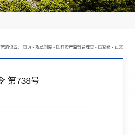
前您的位置：
首页
-
规章制度
-
国有资产监督管理类
-
国家级
-
正文
第738号