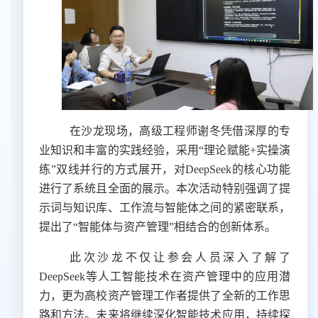
在沙龙现场，高级工程师谢冬凭借深厚的专
业知识和丰富的实践经验，
采用
“理论赋能+实操演
练”双线并行的方式展开，
对
DeepSeek的核心功能
进行了系统且全面的
展示
。本次
活动
特别强调了提
示词与知识库、工作流与智能体之间的
紧密联系
，
提出了
“智能体
与
资产管理
”
相结合
的创新
体系
。
此次沙龙不仅让参会人员深入了解了
DeepSeek等人工智能技术在资产管理中的应用潜
力，更为高校资产管理工作者提供了全新的工作思
路和方法。未来将继续深化智能技术应用，持续探